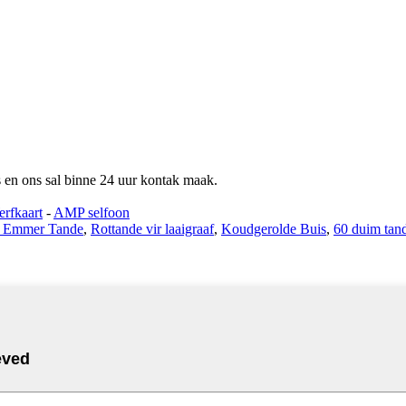
ns en ons sal binne 24 uur kontak maak.
rfkaart
-
AMP selfoon
r Emmer Tande
,
Rottande vir laaigraaf
,
Koudgerolde Buis
,
60 duim tan