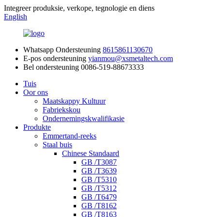
Integreer produksie, verkope, tegnologie en diens
English
Whatsapp Ondersteuning
8615861130670
E-pos ondersteuning
yianmou@xsmetaltech.com
Bel ondersteuning
0086-519-88673333
Tuis
Oor ons
Maatskappy Kultuur
Fabriekskou
Ondernemingskwalifikasie
Produkte
Emmertand-reeks
Staal buis
Chinese Standaard
GB /T3087
GB /T3639
GB /T5310
GB /T5312
GB /T6479
GB /T8162
GB /T8163