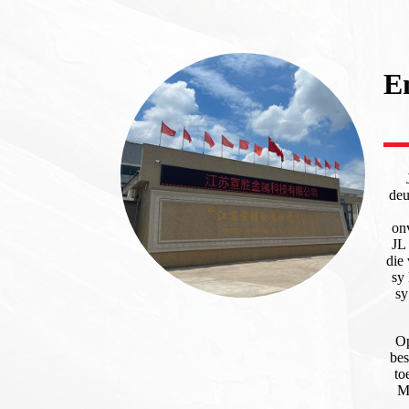
E
deu
on
JL
die
sy
sy
Op
bes
to
Me