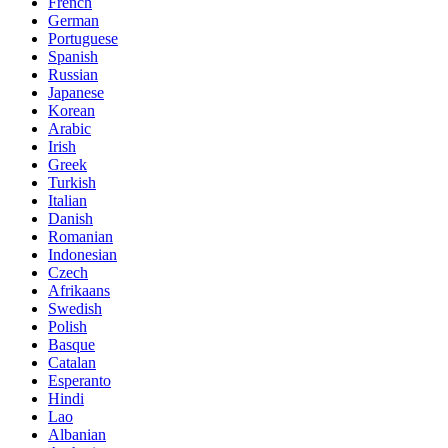
French
German
Portuguese
Spanish
Russian
Japanese
Korean
Arabic
Irish
Greek
Turkish
Italian
Danish
Romanian
Indonesian
Czech
Afrikaans
Swedish
Polish
Basque
Catalan
Esperanto
Hindi
Lao
Albanian