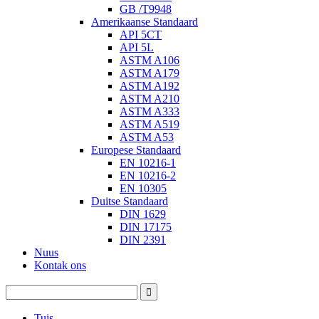
GB /T9948
Amerikaanse Standaard
API 5CT
API 5L
ASTM A106
ASTM A179
ASTM A192
ASTM A210
ASTM A333
ASTM A519
ASTM A53
Europese Standaard
EN 10216-1
EN 10216-2
EN 10305
Duitse Standaard
DIN 1629
DIN 17175
DIN 2391
Nuus
Kontak ons
Tuis