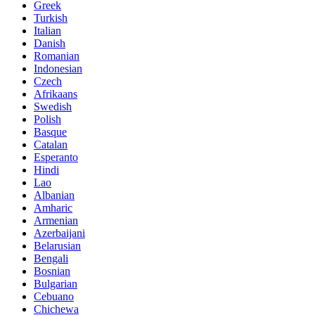
Greek
Turkish
Italian
Danish
Romanian
Indonesian
Czech
Afrikaans
Swedish
Polish
Basque
Catalan
Esperanto
Hindi
Lao
Albanian
Amharic
Armenian
Azerbaijani
Belarusian
Bengali
Bosnian
Bulgarian
Cebuano
Chichewa