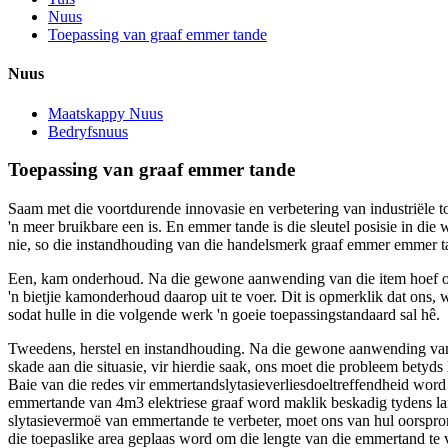
Nuus
Toepassing van graaf emmer tande
Nuus
Maatskappy Nuus
Bedryfsnuus
Toepassing van graaf emmer tande
Saam met die voortdurende innovasie en verbetering van industriële to
'n meer bruikbare een is. En emmer tande is die sleutel posisie in di
nie, so die instandhouding van die handelsmerk graaf emmer emmer ta
Een, kam onderhoud. Na die gewone aanwending van die item hoef ons ni
'n bietjie kamonderhoud daarop uit te voer. Dit is opmerklik dat ons
sodat hulle in die volgende werk 'n goeie toepassingstandaard sal hê.
Tweedens, herstel en instandhouding. Na die gewone aanwending van s
skade aan die situasie, vir hierdie saak, ons moet die probleem betyds
Baie van die redes vir emmertandslytasieverliesdoeltreffendheid word 
emmertande van 4m3 elektriese graaf word maklik beskadig tydens lang
slytasievermoë van emmertande te verbeter, moet ons van hul oorspron
die toepaslike area geplaas word om die lengte van die emmertand te v