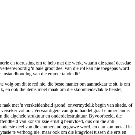
nerie en toerusting om te help met die werk, waarin die graaf deesdae
 verteenwoordig 'n baie groot deel van die rol kan nie toegepas word
e instandhouding van die emmer tande dit!
 volg om dit te red nie, die beste manier om aanmekaar te sit, is om
ak, en ook die items moet maak om die skoonheidsvlak te herstel,
e raak met 'n verskeidenheid grond, onvermydelik begin van skade, of
ie verseker voltooi. Vervaardigers van groothandel graaf emmer tande.
n die algehele struktuur en onderdelestruktuur. Byvoorbeeld, die
ffendheid van konstruksie ernstig beïnvloed, dus om die anti-
e onderste deel van die emmertand gegrawe word, en dan kan metaal in
ytasie te verhoog nie, maar ook om die kragvloei tussen die erts en