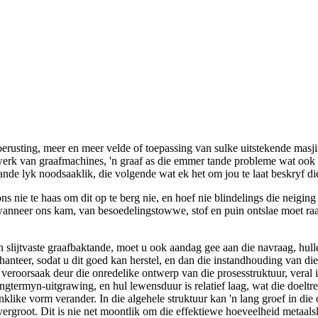
erusting, meer en meer velde of toepassing van sulke uitstekende masji
e werk van graafmachines, 'n graaf as die emmer tande probleme wat ook
nde lyk noodsaaklik, die volgende wat ek het om jou te laat beskryf di
e te haas om dit op te berg nie, en hoef nie blindelings die neiging te
, wanneer ons kam, van besoedelingstowwe, stof en puin ontslae moet ra
lijtvaste graafbaktande, moet u ook aandag gee aan die navraag, hull
 hanteer, sodat u dit goed kan herstel, en dan die instandhouding van d
veroorsaak deur die onredelike ontwerp van die prosesstruktuur, veral i
termyn-uitgrawing, en hul lewensduur is relatief laag, wat die doeltre
klike vorm verander. In die algehele struktuur kan 'n lang groef in di
ergroot. Dit is nie net moontlik om die effektiewe hoeveelheid metaalsl