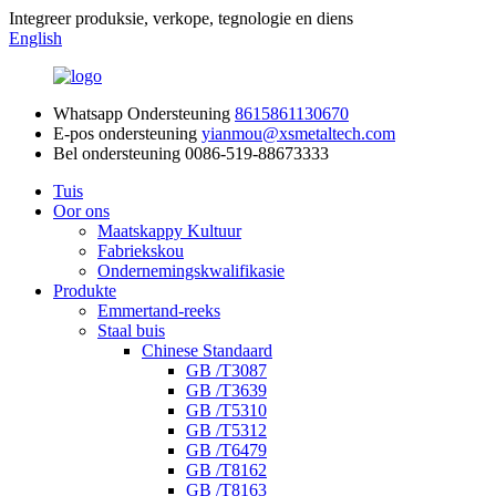
Integreer produksie, verkope, tegnologie en diens
English
Whatsapp Ondersteuning
8615861130670
E-pos ondersteuning
yianmou@xsmetaltech.com
Bel ondersteuning
0086-519-88673333
Tuis
Oor ons
Maatskappy Kultuur
Fabriekskou
Ondernemingskwalifikasie
Produkte
Emmertand-reeks
Staal buis
Chinese Standaard
GB /T3087
GB /T3639
GB /T5310
GB /T5312
GB /T6479
GB /T8162
GB /T8163