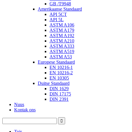
GB /T9948
Amerikaanse Standaard
API 5CT
API 5L
ASTM A106
ASTM A179
ASTM A192
ASTM A210
ASTM A333
ASTM A519
ASTM A53
Europese Standaard
EN 10216-1
EN 10216-2
EN 10305
Duitse Standaard
DIN 1629
DIN 17175
DIN 2391
Nuus
Kontak ons
Tuis