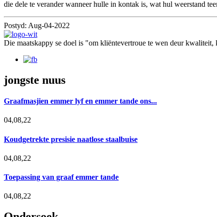
die dele te verander wanneer hulle in kontak is, wat hul weerstand teen 
Postyd: Aug-04-2022
Die maatskappy se doel is "om kliëntevertroue te wen deur kwaliteit,
jongste nuus
Graafmasjien emmer lyf en emmer tande ons...
04,08,22
Koudgetrekte presisie naatlose staalbuise
04,08,22
Toepassing van graaf emmer tande
04,08,22
Ondersoek