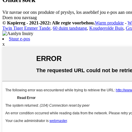
Vir navrae oor ons produkte of pryslys, los asseblief jou e-pos aan o
Doen nou navraag
© Kopiereg - 2021-2022: Alle regte voorbehou.
Warm produkte
-
We
Twin Tiger Emmer Tande
,
60 duim tandstang
,
Koudgerolde Buis
,
Gra
Stuur e-pos
x