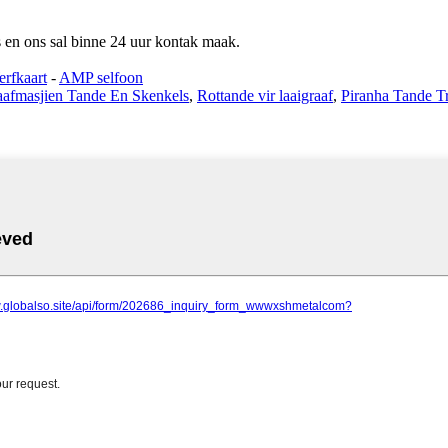
ns en ons sal binne 24 uur kontak maak.
rfkaart
-
AMP selfoon
afmasjien Tande En Skenkels
,
Rottande vir laaigraaf
,
Piranha Tande T