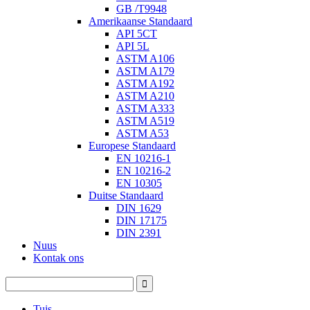
GB /T9948
Amerikaanse Standaard
API 5CT
API 5L
ASTM A106
ASTM A179
ASTM A192
ASTM A210
ASTM A333
ASTM A519
ASTM A53
Europese Standaard
EN 10216-1
EN 10216-2
EN 10305
Duitse Standaard
DIN 1629
DIN 17175
DIN 2391
Nuus
Kontak ons
Tuis