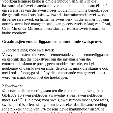
Voorkom termiese krake is om die inhoud van S en P in die
basismetaal of sweismateriaal te verminder; kan ook maatreëls tref
om sweisstres van die sweisproses tot die minimum te beperk, soos
die gebruik van kortseksie-sweiswerk, intermitterende sweiswerk,
dispersie-sweiswerk en hamer na sweiswerk. In die emmer liggaam
oortrek sweis hoë mangaan staal, kan jy eers sweis 'n laag van Cr-ni,
Cr-ni-Mn of Cr-Mn austenitiese staal vir isolasie sweis kanaal, kan
krake voorkom.
Graafmasjien emmer liggaam en emmer tande sweisproses
1.Voorbereiding voor sweiswerk
Verwyder eerstens die verslete emmertande van die emmerliggaam,
en gebruik dan die hoekslyper om die installasie van die
emmertande skoon te poets, geen modder, roes nie, en kyk
noukeurig of daar krake en ander defekte is; maak die skuinste oop
met koolstofboog-gasskaaf by die emmertande wat gesweis moet
word, en maak skoon met die hoekslyper.
2.Sweiswerk
① eerste in die emmer liggaam (en die emmer tand gewrigte) met
GBE309-15 sweiselektrodes vir overlay sweis, sweiselektrodes
moet 350 ℃, 15h droog voor sweis, sweisstroom moet groot wees,
sweis spoed is effens stadiger om te verseker dat die samesmelting
sone nikkel-inhoud van 5% tot sensitiewe martinhoud van 5% te