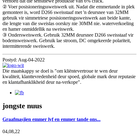
verhoed dat die sensitiewe produksie van 6% crack.
② Voer posisioneringssweiswerk uit. Nadat die emmertande in plek
gemonteer is, word D266 sweisstaaf met 'n deursnee van 32MM
gebruik vir simmetriese posisioneringssweiswerk aan beide kante,
die lengte van die sweislas oorskry nie 30MM nie. waterverkoeling
en hamer onmiddellik na sweiswerk.
③ Ondersweiswerk. Gebruik 32MM deursnee D266 sweisstaaf vir
bodemsweiswerk. Gebruik lae stroom, DC omgekeerde polariteit,
intermitterende sweiswerk.
Postyd: Aug-04-2022
Die maatskappy se doel is "om kliëntevertroue te wen deur
kwaliteit, klanttevredenheid deur spoed, globale mark deur reputasie
en klantafhanklikheid deur na-verkope".
jongste nuus
Graafmasjien emmer lyf en emmer tande ons...
04,08,22