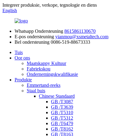
Integreer produksie, verkope, tegnologie en diens
English
Whatsapp Ondersteuning
8615861130670
E-pos ondersteuning
yianmou@xsmetaltech.com
Bel ondersteuning
0086-519-88673333
Tuis
Oor ons
Maatskappy Kultuur
Fabriekskou
Ondernemingskwalifikasie
Produkte
Emmertand-reeks
Staal buis
Chinese Standaard
GB /T3087
GB /T3639
GB /T5310
GB /T5312
GB /T6479
GB /T8162
GB /T8163