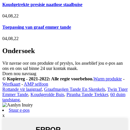
Koudgetrekte presisie naatlose staalbuise
04,08,22
Toepassing van graaf emmer tande
04,08,22
Ondersoek
Vir navrae oor ons produkte of pryslys, los asseblief jou e-pos aan
ons en ons sal binne 24 uur kontak maak.
Doen nou navraag
© Kopiereg - 2021-2022: Alle regte voorbehou.
Warm produkte
-
Werfkaart
-
AMP selfoon
Rottande vir laaigraaf
,
Graafmasjien Tande En Skenkels
,
Twin Tiger
Emmer Tande
,
Koudgerolde Buis
,
Piranha Tande Trekker
,
60 duim
tandstang
,
Stuur e-pos
x