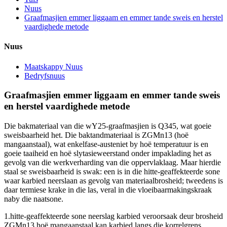
Nuus
Graafmasjien emmer liggaam en emmer tande sweis en herstel
vaardighede metode
Nuus
Maatskappy Nuus
Bedryfsnuus
Graafmasjien emmer liggaam en emmer tande sweis
en herstel vaardighede metode
Die bakmateriaal van die wY25-graafmasjien is Q345, wat goeie
sweisbaarheid het. Die baktandmateriaal is ZGMn13 (hoë
mangaanstaal), wat enkelfase-austeniet by hoë temperatuur is en
goeie taaiheid en hoë slytasieweerstand onder impaklading het as
gevolg van die werkverharding van die oppervlaklaag. Maar hierdie
staal se sweisbaarheid is swak: een is in die hitte-geaffekteerde sone
waar karbied neerslaan as gevolg van materiaalbrosheid; tweedens is
daar termiese krake in die las, veral in die vloeibaarmakingskraak
naby die naatsone.
1.hitte-geaffekteerde sone neerslag karbied veroorsaak deur brosheid
ZGMn13 hoë mangaanstaal kan karbied langs die korrelgrens