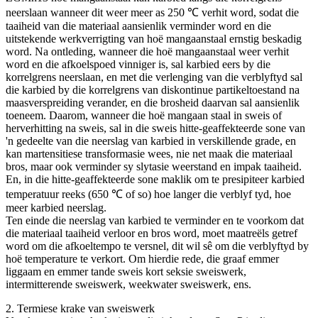
neerslaan wanneer dit weer meer as 250 ℃ verhit word, sodat die
taaiheid van die materiaal aansienlik verminder word en die
uitstekende werkverrigting van hoë mangaanstaal ernstig beskadig
word. Na ontleding, wanneer die hoë mangaanstaal weer verhit
word en die afkoelspoed vinniger is, sal karbied eers by die
korrelgrens neerslaan, en met die verlenging van die verblyftyd sal
die karbied by die korrelgrens van diskontinue partikeltoestand na
maasverspreiding verander, en die brosheid daarvan sal aansienlik
toeneem. Daarom, wanneer die hoë mangaan staal in sweis of
herverhitting na sweis, sal in die sweis hitte-geaffekteerde sone van
'n gedeelte van die neerslag van karbied in verskillende grade, en
kan martensitiese transformasie wees, nie net maak die materiaal
bros, maar ook verminder sy slytasie weerstand en impak taaiheid.
En, in die hitte-geaffekteerde sone maklik om te presipiteer karbied
temperatuur reeks (650 ℃ of so) hoe langer die verblyf tyd, hoe
meer karbied neerslag.
Ten einde die neerslag van karbied te verminder en te voorkom dat
die materiaal taaiheid verloor en bros word, moet maatreëls getref
word om die afkoeltempo te versnel, dit wil sê om die verblyftyd by
hoë temperature te verkort. Om hierdie rede, die graaf emmer
liggaam en emmer tande sweis kort seksie sweiswerk,
intermitterende sweiswerk, weekwater sweiswerk, ens.
2. Termiese krake van sweiswerk