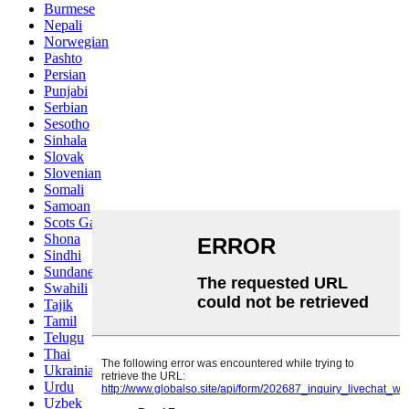
Burmese
Nepali
Norwegian
Pashto
Persian
Punjabi
Serbian
Sesotho
Sinhala
Slovak
Slovenian
Somali
Samoan
Scots Gaelic
Shona
Sindhi
Sundanese
Swahili
Tajik
Tamil
Telugu
Thai
Ukrainian
Urdu
Uzbek