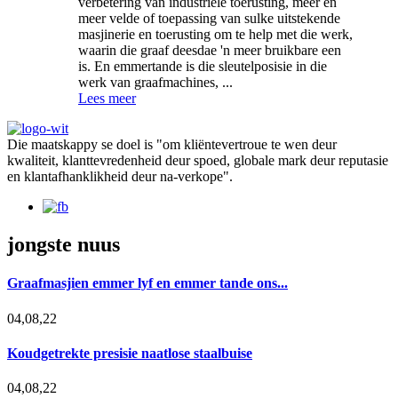
verbetering van industriële toerusting, meer en
meer velde of toepassing van sulke uitstekende
masjinerie en toerusting om te help met die werk,
waarin die graaf deesdae 'n meer bruikbare een
is. En emmertande is die sleutelposisie in die
werk van graafmachines, ...
Lees meer
Die maatskappy se doel is "om kliëntevertroue te wen deur
kwaliteit, klanttevredenheid deur spoed, globale mark deur reputasie
en klantafhanklikheid deur na-verkope".
jongste nuus
Graafmasjien emmer lyf en emmer tande ons...
04,08,22
Koudgetrekte presisie naatlose staalbuise
04,08,22