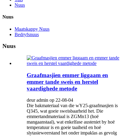
Nuus
Nuus
Maatskappy Nuus
Bedryfsnuus
Nuus
Graafmasjien emmer liggaam en
emmer tande sweis en herstel
vaardighede metode
deur admin op 22-08-04
Die bakmateriaal van die wY25-graafmasjien is
Q345, wat goeie sweisbaarheid het. Die
emmertandmateriaal is ZGMn13 (hoë
mangaanstaal), wat enkelfase austeniet by hoë
temperatuur is en goeie taaiheid en hoë
slytasieweerstand het onder impaklas as gevolg