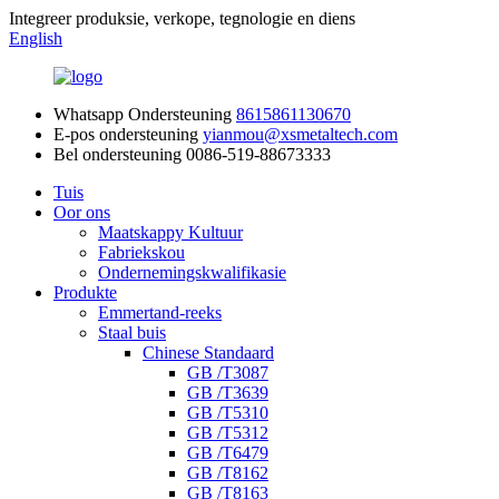
Integreer produksie, verkope, tegnologie en diens
English
Whatsapp Ondersteuning
8615861130670
E-pos ondersteuning
yianmou@xsmetaltech.com
Bel ondersteuning
0086-519-88673333
Tuis
Oor ons
Maatskappy Kultuur
Fabriekskou
Ondernemingskwalifikasie
Produkte
Emmertand-reeks
Staal buis
Chinese Standaard
GB /T3087
GB /T3639
GB /T5310
GB /T5312
GB /T6479
GB /T8162
GB /T8163