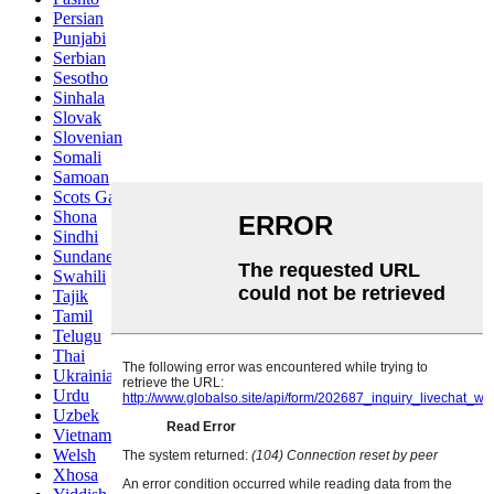
Persian
Punjabi
Serbian
Sesotho
Sinhala
Slovak
Slovenian
Somali
Samoan
Scots Gaelic
Shona
Sindhi
Sundanese
Swahili
Tajik
Tamil
Telugu
Thai
Ukrainian
Urdu
Uzbek
Vietnamese
Welsh
Xhosa