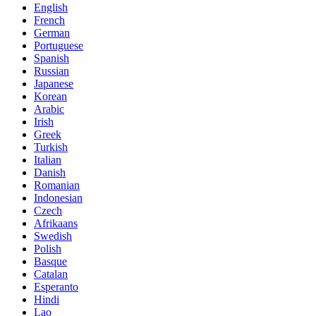
English
French
German
Portuguese
Spanish
Russian
Japanese
Korean
Arabic
Irish
Greek
Turkish
Italian
Danish
Romanian
Indonesian
Czech
Afrikaans
Swedish
Polish
Basque
Catalan
Esperanto
Hindi
Lao