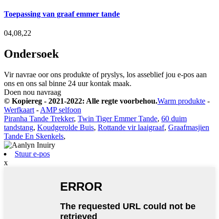
Toepassing van graaf emmer tande
04,08,22
Ondersoek
Vir navrae oor ons produkte of pryslys, los asseblief jou e-pos aan
ons en ons sal binne 24 uur kontak maak.
Doen nou navraag
© Kopiereg - 2021-2022: Alle regte voorbehou.
Warm produkte
-
Werfkaart
-
AMP selfoon
Piranha Tande Trekker
,
Twin Tiger Emmer Tande
,
60 duim
tandstang
,
Koudgerolde Buis
,
Rottande vir laaigraaf
,
Graafmasjien
Tande En Skenkels
,
Stuur e-pos
x