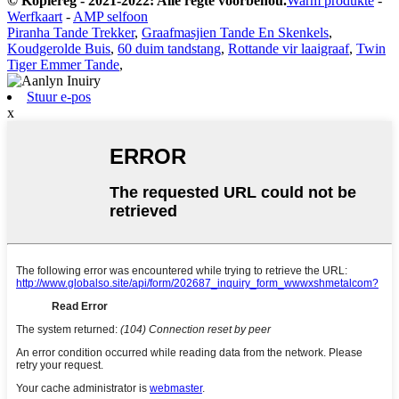
© Kopiereg - 2021-2022: Alle regte voorbehou.
Warm produkte
-
Werfkaart
-
AMP selfoon
Piranha Tande Trekker
,
Graafmasjien Tande En Skenkels
,
Koudgerolde Buis
,
60 duim tandstang
,
Rottande vir laaigraaf
,
Twin
Tiger Emmer Tande
,
Stuur e-pos
x