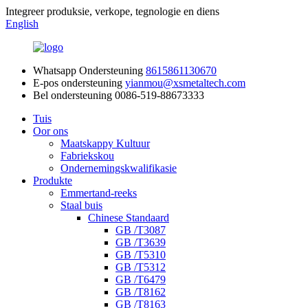
Integreer produksie, verkope, tegnologie en diens
English
Whatsapp Ondersteuning
8615861130670
E-pos ondersteuning
yianmou@xsmetaltech.com
Bel ondersteuning
0086-519-88673333
Tuis
Oor ons
Maatskappy Kultuur
Fabriekskou
Ondernemingskwalifikasie
Produkte
Emmertand-reeks
Staal buis
Chinese Standaard
GB /T3087
GB /T3639
GB /T5310
GB /T5312
GB /T6479
GB /T8162
GB /T8163