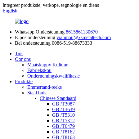
Integreer produksie, verkope, tegnologie en diens
English
Whatsapp Ondersteuning
8615861130670
E-pos ondersteuning
yianmou@xsmetaltech.com
Bel ondersteuning
0086-519-88673333
Tuis
Oor ons
Maatskappy Kultuur
Fabriekskou
Ondernemingskwalifikasie
Produkte
Emmertand-reeks
Staal buis
Chinese Standaard
GB /T3087
GB /T3639
GB /T5310
GB /T5312
GB /T6479
GB /T8162
GB /T8163