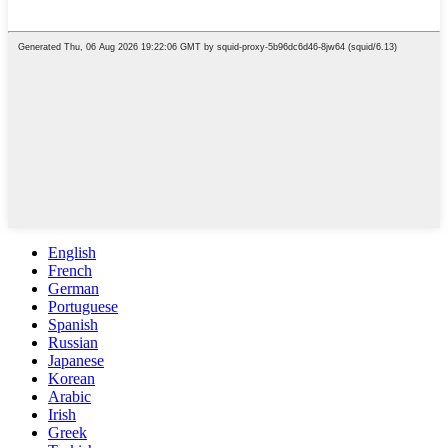
English
French
German
Portuguese
Spanish
Russian
Japanese
Korean
Arabic
Irish
Greek