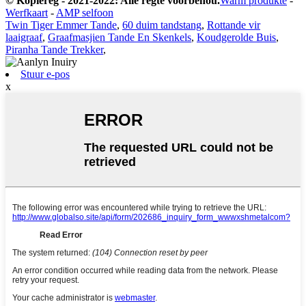
© Kopiereg - 2021-2022: Alle regte voorbehou.
Warm produkte
-
Werfkaart
-
AMP selfoon
Twin Tiger Emmer Tande
,
60 duim tandstang
,
Rottande vir
laaigraaf
,
Graafmasjien Tande En Skenkels
,
Koudgerolde Buis
,
Piranha Tande Trekker
,
Stuur e-pos
x