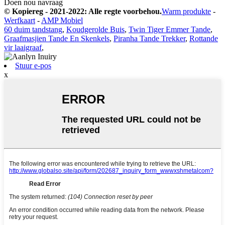
Doen nou navraag
© Kopiereg - 2021-2022: Alle regte voorbehou.
Warm produkte
-
Werfkaart
-
AMP Mobiel
60 duim tandstang
,
Koudgerolde Buis
,
Twin Tiger Emmer Tande
,
Graafmasjien Tande En Skenkels
,
Piranha Tande Trekker
,
Rottande
vir laaigraaf
,
Stuur e-pos
x