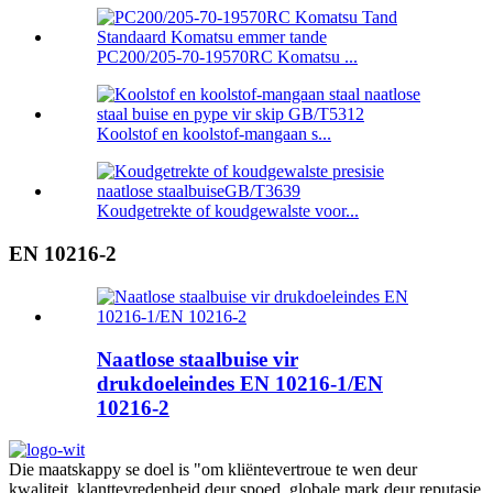
PC200/205-70-19570RC Komatsu ...
Koolstof en koolstof-mangaan s...
Koudgetrekte of koudgewalste voor...
EN 10216-2
Naatlose staalbuise vir
drukdoeleindes EN 10216-1/EN
10216-2
Die maatskappy se doel is "om kliëntevertroue te wen deur
kwaliteit, klanttevredenheid deur spoed, globale mark deur reputasie