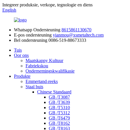
Integreer produksie, verkope, tegnologie en diens
English
Whatsapp Ondersteuning
8615861130670
E-pos ondersteuning
yianmou@xsmetaltech.com
Bel ondersteuning
0086-519-88673333
Tuis
Oor ons
Maatskappy Kultuur
Fabriekskou
Ondernemingskwalifikasie
Produkte
Emmertand-reeks
Staal buis
Chinese Standaard
GB /T3087
GB /T3639
GB /T5310
GB /T5312
GB /T6479
GB /T8162
GB /T8163