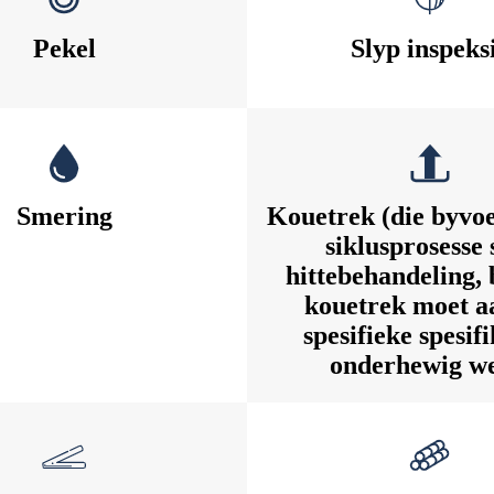
Pekel
Slyp inspeks
Smering
Kouetrek (die byvo
siklusprosesse 
hittebehandeling, 
kouetrek moet a
spesifieke spesifi
onderhewig we