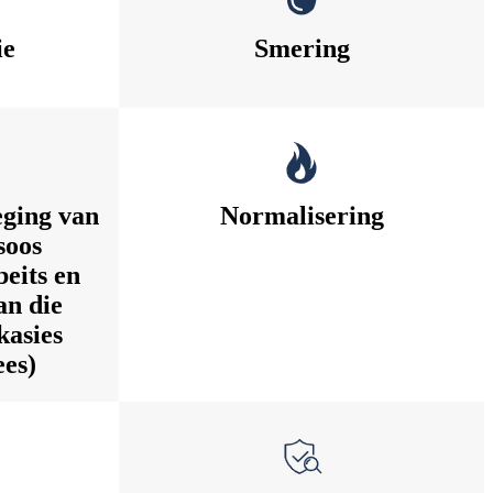
ie
Smering
eging van
Normalisering
soos
beits en
an die
kasies
es)