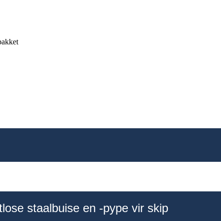
 pakket
lose staalbuise en -pype vir skip