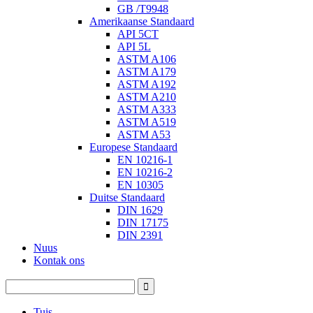
GB /T9948
Amerikaanse Standaard
API 5CT
API 5L
ASTM A106
ASTM A179
ASTM A192
ASTM A210
ASTM A333
ASTM A519
ASTM A53
Europese Standaard
EN 10216-1
EN 10216-2
EN 10305
Duitse Standaard
DIN 1629
DIN 17175
DIN 2391
Nuus
Kontak ons
Tuis