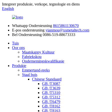
Integreer produksie, verkope, tegnologie en diens
English
Whatsapp Ondersteuning
8615861130670
E-pos ondersteuning
yianmou@xsmetaltech.com
Bel Ondersteuning
0086-519-88673333
Tuis
Oor ons
Maatskappy Kultuur
Fabriekskou
Ondernemingskwalifikasie
Produkte
Emmertand-reeks
Staal buis
Chinese Standaard
GB /T3087
GB /T3639
GB /T5310
GB /T5312
GB /T6479
GB /T8162
GB /T8163