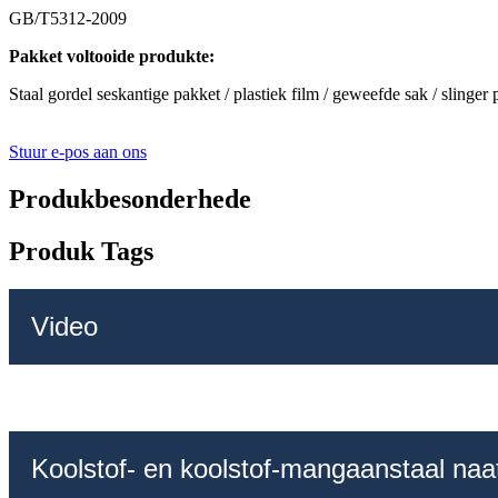
GB/T5312-2009
Pakket voltooide produkte:
Staal gordel seskantige pakket / plastiek film / geweefde sak / slinger
Stuur e-pos aan ons
Produkbesonderhede
Produk Tags
Video
Koolstof- en koolstof-mangaanstaal naat