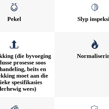
Pekel
Slyp inspeks
kking (die byvoeging
Normaliseri
lusse prosesse soos
handeling, beits en
ekking moet aan die
fieke spesifikasies
derhewig wees)