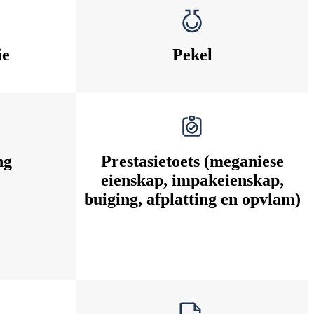
ie
Pekel
ng
Prestasietoets (meganiese
eienskap, impakeienskap,
buiging, afplatting en opvlam)