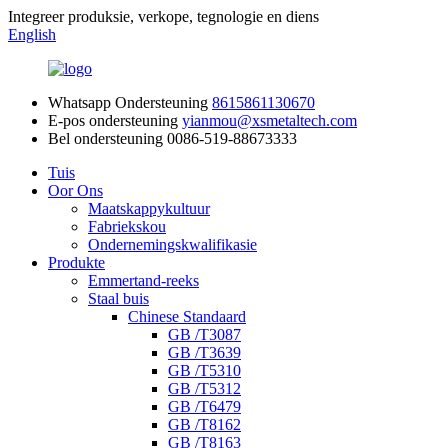
Integreer produksie, verkope, tegnologie en diens
English
Whatsapp Ondersteuning
8615861130670
E-pos ondersteuning
yianmou@xsmetaltech.com
Bel ondersteuning
0086-519-88673333
Tuis
Oor Ons
Maatskappykultuur
Fabriekskou
Ondernemingskwalifikasie
Produkte
Emmertand-reeks
Staal buis
Chinese Standaard
GB /T3087
GB /T3639
GB /T5310
GB /T5312
GB /T6479
GB /T8162
GB /T8163