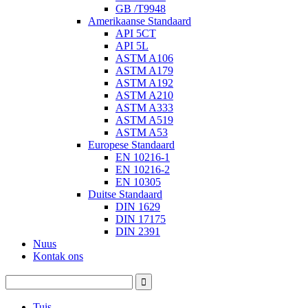
GB /T9948
Amerikaanse Standaard
API 5CT
API 5L
ASTM A106
ASTM A179
ASTM A192
ASTM A210
ASTM A333
ASTM A519
ASTM A53
Europese Standaard
EN 10216-1
EN 10216-2
EN 10305
Duitse Standaard
DIN 1629
DIN 17175
DIN 2391
Nuus
Kontak ons
Tuis