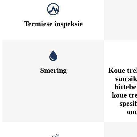
Termiese inspeksie
Smering
Koue tre
van sik
hittebe
koue tr
spesi
on